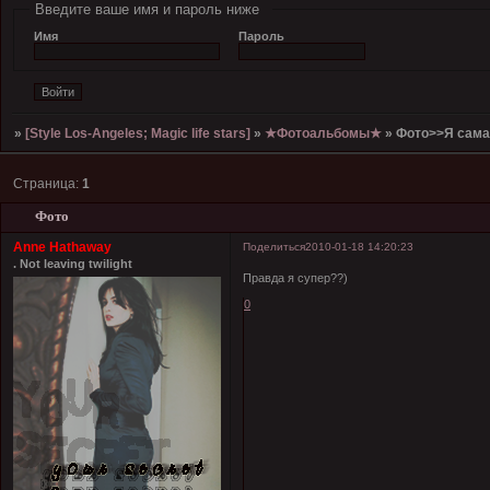
Введите ваше имя и пароль ниже
Имя
Пароль
»
[Style Los-Angeles; Magic life stars]
»
★Фотоальбомы★
»
Фото>>Я сама
Страница:
1
Фото
Anne Hathaway
Поделиться
2010-01-18 14:20:23
. Not leaving twilight
Правда я супер??)
0