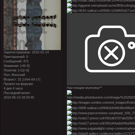
Зарегистрирован
: 2010-01-14
Приглашений:
0
Сообщений:
471
Уважение:
[+8/-0]
Позитив:
[+11/-0]
Пол:
Женский
Возраст:
31
[1994-08-17]
Провел на форуме:
Настоящие мужчины**
4 дня 4 часа
Последний визит:
2010-05-14 18:33:45