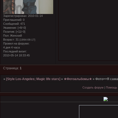
Зарегистрирован
: 2010-01-14
Приглашений:
0
Сообщений:
471
Уважение:
[+8/-0]
Позитив:
[+11/-0]
Пол:
Женский
Возраст:
31
[1994-08-17]
Провел на форуме:
4 дня 4 часа
Последний визит:
2010-05-14 18:33:45
Страница:
1
»
[Style Los-Angeles; Magic life stars]
»
★Фотоальбомы★
»
Фото>>Я сама
Создать форум
|
Помощь 