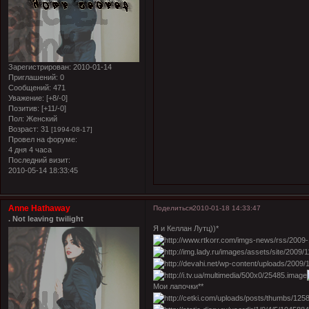
Зарегистрирован
: 2010-01-14
Приглашений:
0
Сообщений:
471
Уважение:
[+8/-0]
Позитив:
[+11/-0]
Пол:
Женский
Возраст:
31
[1994-08-17]
Провел на форуме:
4 дня 4 часа
Последний визит:
2010-05-14 18:33:45
Anne Hathaway
Поделиться
2010-01-18 14:33:47
. Not leaving twilight
Я и Келлан Лутц))*
Мои лапочки**