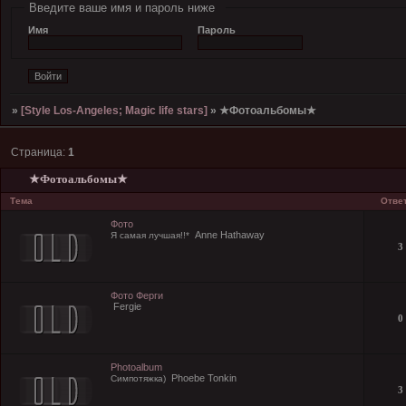
Введите ваше имя и пароль ниже
Имя
Пароль
»
[Style Los-Angeles; Magic life stars]
»
★Фотоальбомы★
Страница:
1
★Фотоальбомы★
Тема
Отве
Фото
Anne Hathaway
Я самая лучшая!!*
3
Фото Ферги
Fergie
0
Photoalbum
Phoebe Tonkin
Симпотяжка)
3