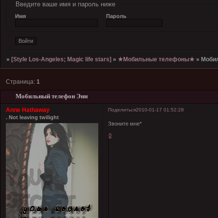
Введите ваше имя и пароль ниже
Имя
Пароль
»
[Style Los-Angeles; Magic life stars]
»
★Мобильные телефоны★
»
Моби
Страница:
1
Мобильный телефон Энн
Anne Hathaway
Поделиться
2010-01-17 01:52:28
. Not leaving twilight
Звоните мне*
0