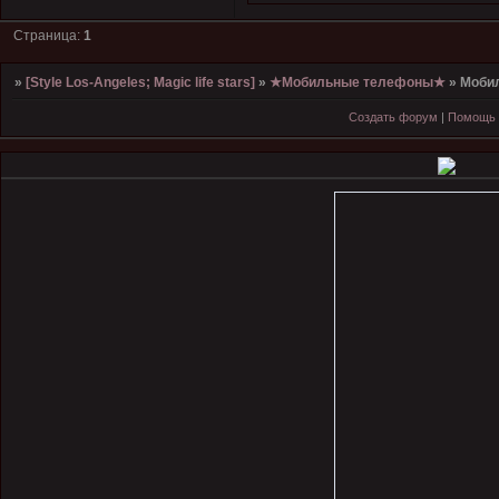
Страница:
1
»
[Style Los-Angeles; Magic life stars]
»
★Мобильные телефоны★
»
Моби
Создать форум
|
Помощь 