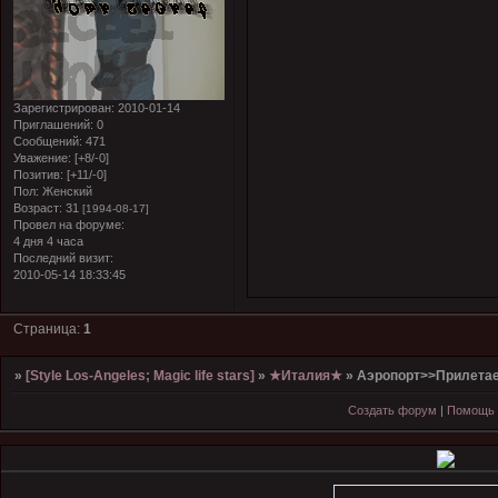
Зарегистрирован
: 2010-01-14
Приглашений:
0
Сообщений:
471
Уважение:
[+8/-0]
Позитив:
[+11/-0]
Пол:
Женский
Возраст:
31
[1994-08-17]
Провел на форуме:
4 дня 4 часа
Последний визит:
2010-05-14 18:33:45
Страница:
1
»
[Style Los-Angeles; Magic life stars]
»
★Италия★
»
Аэропорт>>Прилета
Создать форум
|
Помощь 