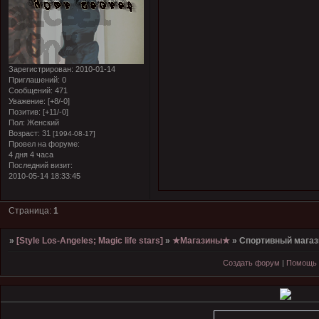
Зарегистрирован
: 2010-01-14
Приглашений:
0
Сообщений:
471
Уважение:
[+8/-0]
Позитив:
[+11/-0]
Пол:
Женский
Возраст:
31
[1994-08-17]
Провел на форуме:
4 дня 4 часа
Последний визит:
2010-05-14 18:33:45
Страница:
1
»
[Style Los-Angeles; Magic life stars]
»
★Магазины★
»
Спортивный магаз
Создать форум
|
Помощь 