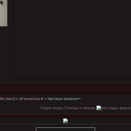
ife stars]
»
★Госпиталь★
»
Частные палаты>>
Создать форум
|
Помощь по форуму