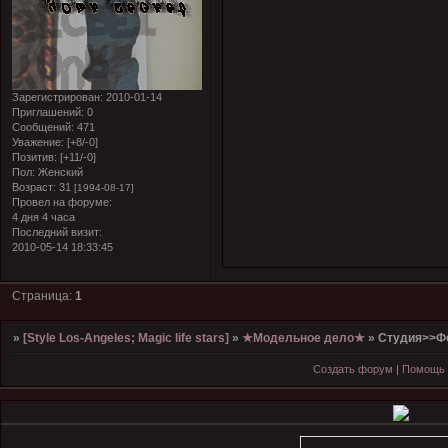
Зарегистрирован
: 2010-01-14
Приглашений:
0
Сообщений:
471
Уважение:
[+8/-0]
Позитив:
[+11/-0]
Пол:
Женский
Возраст:
31
[1994-08-17]
Провел на форуме:
4 дня 4 часа
Последний визит:
2010-05-14 18:33:45
Страница:
1
»
[Style Los-Angeles; Magic life stars]
»
★Модельное дело★
»
Студия>>Ф
Создать форум
|
Помощь 