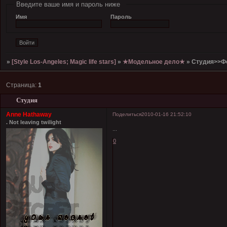
Введите ваше имя и пароль ниже
Имя
Пароль
»
[Style Los-Angeles; Magic life stars]
»
★Модельное дело★
»
Студия>>Ф
Страница:
1
Студия
Anne Hathaway
Поделиться
2010-01-16 21:52:10
. Not leaving twilight
...
0