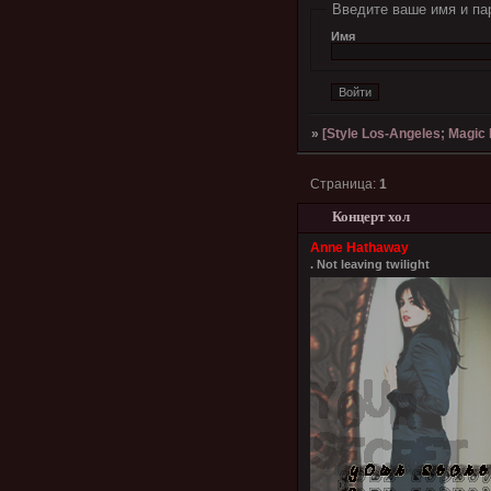
Введите ваше имя и па
Имя
»
[Style Los-Angeles; Magic l
Страница:
1
Концерт хол
Anne Hathaway
. Not leaving twilight