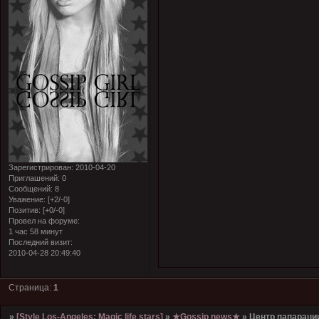
Зарегистрирован
: 2010-04-20
Приглашений:
0
Сообщений:
8
Уважение:
[+2/-0]
Позитив:
[+0/-0]
Провел на форуме:
1 час 58 минут
Последний визит:
2010-04-28 20:49:40
Страница:
1
»
[Style Los-Angeles; Magic life stars]
»
★Gossip news★
»
Центр папараци