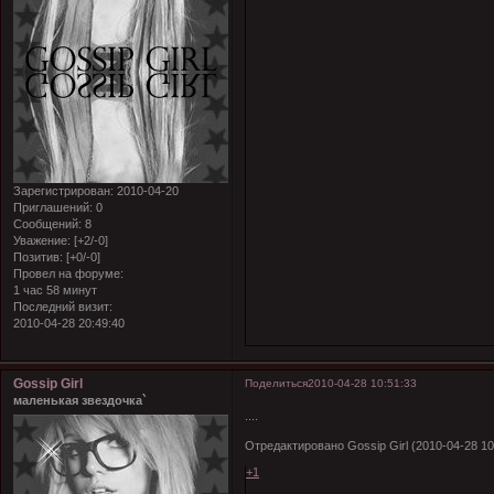
Зарегистрирован
: 2010-04-20
Приглашений:
0
Сообщений:
8
Уважение:
[+2/-0]
Позитив:
[+0/-0]
Провел на форуме:
1 час 58 минут
Последний визит:
2010-04-28 20:49:40
Gossip Girl
Поделиться
2010-04-28 10:51:33
маленькая звездочка`
....
Отредактировано Gossip Girl (2010-04-28 10
+1