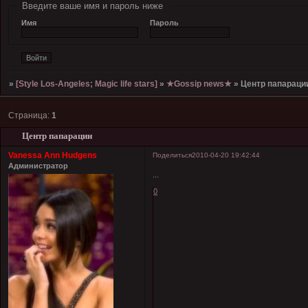
Введите ваше имя и пароль ниже
Имя
Пароль
»
[Style Los-Angeles; Magic life stars]
»
★Gossip news★
»
Центр папараци
Страница:
1
Центр папарации
Vanessa Ann Hudgens
Поделиться
2010-04-20 19:42:44
Администратор
...
0