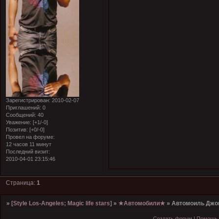
Зарегистрирован
: 2010-02-07
Приглашений:
0
Сообщений:
40
Уважение:
[+1/-0]
Позитив:
[+0/-0]
Провел на форуме:
12 часов 11 минут
Последний визит:
2010-04-01 23:15:46
Страница:
1
»
[Style Los-Angeles; Magic life stars]
»
★Автомобили★
»
Автомоиль Джо
Создать форум
|
Помощь 