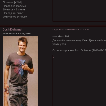
Позитив:
[+2/-0]
Провел на форуме:
19 часов 45 минут
Последний визит:
2010-05-09 14:47:59
Josh Duhamel
Поделиться
2010-02-25 16:13:23
маленькая звездочка`
----->Taco Bell
Джое елё сел в машину
.Ужас.
Джош завёл м
улыбнулся
Отредактировано Josh Duhamel (2010-02-25 
0