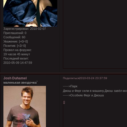
Зарегистрирован
: 2010-02-07
Приглашений:
0
Сообщений:
60
Уважение:
[+0/-0]
Позитив:
[+2/-0]
Провел на форуме:
19 часов 45 минут
Последний визит:
2010-05-09 14:47:59
Josh Duhamel
Поделиться
2010-03-24 23:37:59
маленькая звездочка`
----->Парк
Джош и Ферг сели в машину.Джош завёл мо
----->Особняк Ферг и Джоша
0