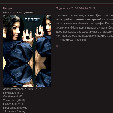
Fergie
Поделиться
2010-02-10 20:30:27
маленькая звездочка`
Наконец то приехали
, - сказал Джош и ост
поскорей встретить паппараци?
- с усме
их окружили назойливые фотографы. Потом 
и сделала. Фёрги взяла за руку супруга. 
даже несколько раз зажмурилась от яркого 
как правило быстро надоедало, поэтому он
----> ресторан Taco Bell
0
Зарегистрирован
: 2010-02-07
Приглашений:
0
Сообщений:
60
Уважение:
[+0/-0]
Позитив:
[+2/-0]
Провел на форуме:
19 часов 45 минут