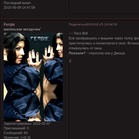
Последний визит:
2010-05-09 14:47:59
Fergie
Поделиться
2010-02-25 16:04:52
маленькая звездочка`
----Taco Bell
Еле пробравшись к машине через толпу фо
пристегнулась и посмотрела в окно. Вспыш
отвернулась от окна.
Поехали?
- спросила она у Джоша.
0
Зарегистрирован
: 2010-02-07
Приглашений:
0
Сообщений:
60
Уважение:
[+0/-0]