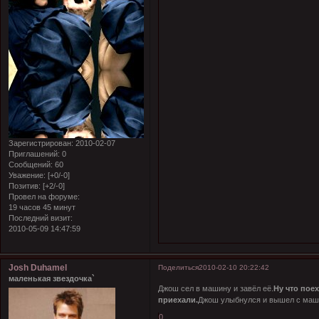
Зарегистрирован
: 2010-02-07
Приглашений:
0
Сообщений:
60
Уважение:
[+0/-0]
Позитив:
[+2/-0]
Провел на форуме:
19 часов 45 минут
Последний визит:
2010-05-09 14:47:59
Josh Duhamel
Поделиться
2010-02-10 20:22:42
маленькая звездочка`
Джош сел в машину и завёл её.
Ну что поех
приехали.
Джош улыбнулся и вышел с маш
0