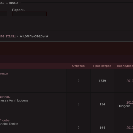
роль ниже
Пароль
ife stars]
»
★Компьютеры★
Ответов
Просмотров
Последнее
илари
0
1339
2010
анессы
nessa Ann Hudgens
2010
0
124
Hudgens
Phoebe
hoebe Tonkin
0
164
2010