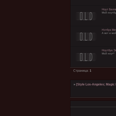
Ноут Белл
Мой ноутбу
Нэтбук Ме
А вот и мой
Ноутбук Э
Мой ноут*
Страница:
1
»
[Style Los-Angeles; Magic l