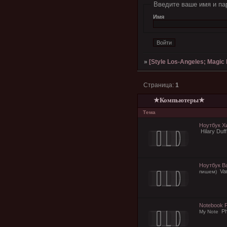
Введите ваше имя и па
Имя
»
[Style Los-Angeles; Magic l
Страница:
1
★Компьютеры★
Тема
Ноутбук Х
Hilary Duff
Ноутбук В
Va
пишем)
Notebook 
P
My Note