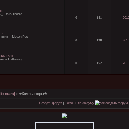
ы.
Bella Thorne
к))
0
141
2010
ган
Megan Fox
 комп...
0
138
2010
шли Грин
Anne Hathaway
0
152
2010
ife stars]
»
★Компьютеры★
Создать форум
|
Помощь по форуму