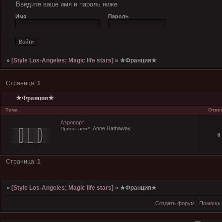
Введите ваше имя и пароль ниже
Имя
Пароль
»
[Style Los-Angeles; Magic life stars]
»
★Франция★
Страница:
1
★Франция★
Тема
Отве
Аэропорт
Anne Hathaway
Прилетаем*
0
Страница:
1
»
[Style Los-Angeles; Magic life stars]
»
★Франция★
Создать форум
|
Помощь 